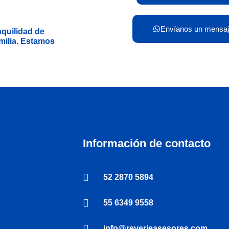
Envíanos un mensa
nquilidad de
milia. Estamos
Información de contacto
52 2870 5894
55 6349 9558
info@reverieasesores.com