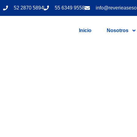
52 2870 5894
55 6349 9558
info@reverieaseso
Inicio
Nosotros
Asesoría en