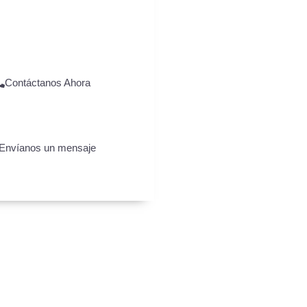
 y proteger lo que más
valoras.
Contáctanos Ahora
Envíanos un mensaje